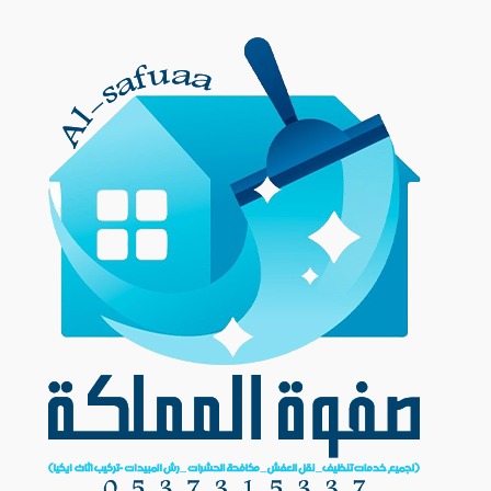
Ski
t
conten