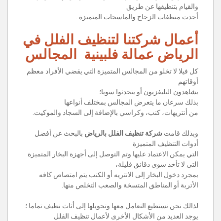
والقيام بتنظيفها عن طريق
أحدث منظفات الزجاج والماسحات المتميزة .
أعمال شركتنا لتنظيف الفلل في
الرياض عمالة فلبينية المجالس
كل فيلا لا تخلو من المجالس المتميزة التي يقضي الأفراد معظم
أوقاتهم
يشاهدون التليفزيون أو يتحدثوا سويا؛
بذلك سرعان ما يتعرض المجالس بمختلف أنواعها
من أنتريهات، كنب، وكراسي بالإضافة إلى السجاد والموكيت.
وبذلك قامت
شركة تنظيف الفلل بالرياض
بالبحث عن أفضل
أدوات التنظيف المتميزة
التي يمكن الاعتماد عليها وتم التوصل إلى أجهزة البخار المتميزة
التي لا تأخذ سوى دقائق قليلة،
بمجرد دخول البخار إلى الانتريه أو الكنب يتم امتصاص كافه
الأتربة أو المناطق المتسخة والصعب التخلص منها.
لذالك نحن نستطيع التعامل معها وتحويلها إلى أثاث نظيف تماما ؛
يوجد العديد من الأشكال الأخرى لأعمال تنظيف الفلل