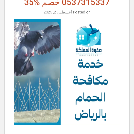
0537315337 خصم %35
Posted on
أغسطس 2, 2025