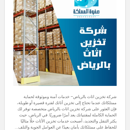
شركة تخزين اثاث بالرياض– خدمات آمنة وموثوقة لحماية
ممتلكاتك عندما تحتاج إلى تخزين أثاثك لفترة قصيرة أو طويلة،
فإن العثور على شركة تخزين اثاث بالرياض متخصصة توفر لك
الحماية الكاملة لمقتنياتك يعد أمرًا ضروريًا. في الرياض، حيث
يكثر التنقل والتجديد، أصبحت خدمات تخزين الأثاث حلًا مثاليًا
للحفاظ على ممتلكاتك بأمان بعيدًا عن العوامل الجوية والتلف.…