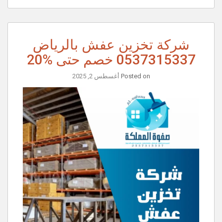
شركة تخزين عفش بالرياض
0537315337 خصم حتى %20
Posted on
أغسطس 2, 2025