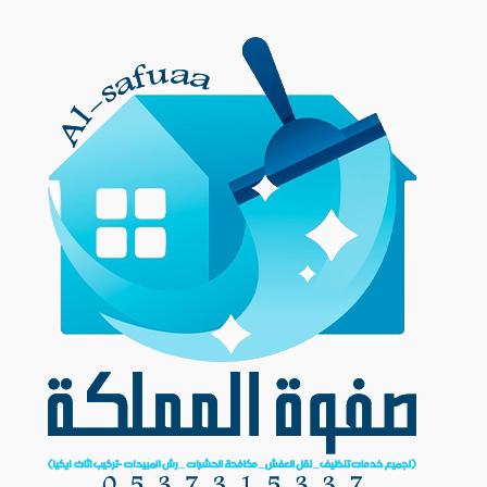
Ski
t
conten