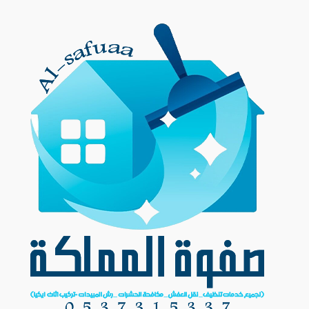
Ski
t
conten