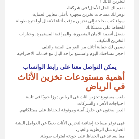
لتخزين أثاثك ؟
نقدم لك الحل الأمثل! في
شركتنا
،
نوفر لك مساحات تخزين مجهزة بأعلى معايير الحماية،
سواء كنت بحاجة إلى تخزين مؤقت أثناء الانتقال أو لفترة طويلة
للحفاظ على ممتلكاتك.
بفضل أنظمة الأمان المتطورة، والمراقبة المستمرة، وخيارات
التخزين المكيف،
نضمن لك حماية أثاثك من العوامل البيئية والتلف.
احجز مساحتك اليوم واستمتع براحة البال مع خدماتنا الاحترافية
يمكن التواصل معنا على رابط الواتساب
أهمية مستودعات تخزين الأثاث
في الرياض
يلعب مستودع تخزين اثاث في الرياض دورًا حيويًا في تلبية
احتياجات الأفراد والشركات
الذين يبحثون عن حلول آمنة وموثوقة للحفاظ على ممتلكاتهم.
فهي توفر مساحة إضافية لتخزين الأثاث بعيدًا عن العوامل البيئية
الضارة مثل الرطوبة والغبار،
مما يساعد في الحفاظ على جودته لفترات طويلة.