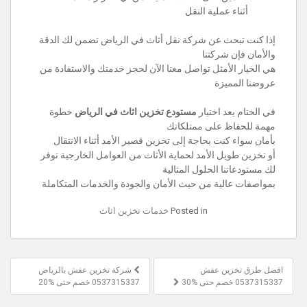
أثناء عملية النقل
إذا كنت تبحث عن شركة نقل أثاث في الرياض تضمن لك الدقة
والأمان فإن شركتنا
هي الخيار الأمثل تواصل معنا الآن لحجز خدمتك والاستفادة من
عروضنا المميزة
في الختام يعد اختيار
مستودع تخزين اثاث في الرياض
خطوة
مهمة للحفاظ على ممتلكاتك
بأمان سواء كنت بحاجة إلى تخزين قصير الأمد أثناء الانتقال
أو تخزين طويل الأمد لحماية الأثاث من العوامل الخارجية توفر
لك مستودعاتنا الحلول المثالية
بمواصفات عالية من حيث الأمان والجودة والخدمات المتكاملة
Posted in
خدمات تخزين اثاث
تصفّح
افضل طرق تخزين عفش
شركة تخزين عفش بالرياض
المقالات
0537315337 خصم حتى %30
0537315337 خصم حتى %20