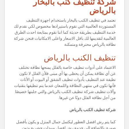
شركة تنظيف كنب بالبخار
بالرياض
نعتمد في تنظيف الكنب بالبخار باستخدام اجهزة التنظيف
المستوردة العالمية التي نقوم باستيرادها مخصوص لكي نقدم لك
خدمة التنظيف بطريقة حديثة كما اننا نقوم بمتابعة احدث الطرق
العالمية لتقديمها لك باقل الاسعار واعلى الامكانيات فنحن شركة
نظافة بالرياض محترفة ومتمكنة
تنظيف الكنب بالرياض
الاعتماد على أدوات تنظيف خاصة بالفلل يمنحها نظافة تختلف
عن أي نظافة يمكن أن يحظى بها أي مبنى فلأن الفلل لا تكون
نظيفة عند التنظيف بأدوات تنظيف الشقق أو البيوت أو الأثاث
فأنها تكون في منتهى النظافة واللمعان عندما يتم تنظيفها بتقنيات
وآلات تنظيف شركة تنظيف الكنب بالرياض والتي جلبتها خصيصًا
من أجل نظافة الفلل دونًا عن غيرها.
شركة تنظيف الكنب بالرياض
كما يتم رش افضل العطور ليكتمل جمال المنزل و يكون بأفضل
صورة, بالإضافة إلى خدمة رش افضل مبيدات حشرية بدون