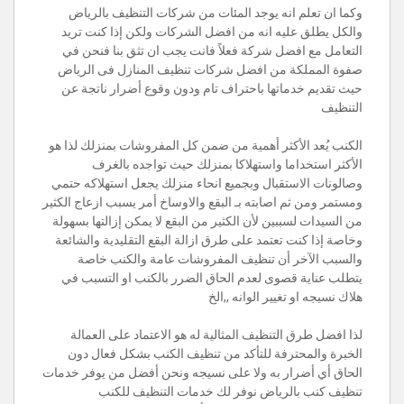
وكما ان تعلم انه يوجد المئات من شركات التنظيف بالرياض
والكل يطلق عليه انه من افضل الشركات ولكن إذا كنت تريد
التعامل مع افضل شركة فعلاً فانت يجب ان تثق بنا فنحن في
صفوة المملكة من افضل شركات تنظيف المنازل فى الرياض
حيث تقديم خدماتها باحتراف تام ودون وقوع أضرار ناتجة عن
التنظيف
الكنب يُعد الأكثر أهمية من ضمن كل المفروشات بمنزلك لذا هو
الأكثر استخداما واستهلاكا بمنزلك حيث تواجده بالغرف
وصالونات الاستقبال وبجميع انحاء منزلك يجعل استهلاكه حتمي
ومستمر ومن ثم اصابته بـ البقع والاوساخ أمر يسبب ازعاج الكثير
من السيدات لسببين لأن الكثير من البقع لا يمكن إزالتها بسهولة
وخاصة إذا كنت تعتمد على طرق ازالة البقع التقليدية والشائعة
والسبب الآخر أن تنظيف المفروشات عامة والكنب خاصة
يتطلب عناية قصوى لعدم الحاق الضرر بالكنب او التسبب في
هلاك نسيجه او تغيير الوانه ,,الخ
لذا افضل طرق التنظيف المثالية له هو الاعتماد على العمالة
الخبرة والمحترفة للتأكد من تنظيف الكنب بشكل فعال دون
الحاق أي أضرار به ولا على نسيجه ونحن أفضل من يوفر خدمات
تنظيف كنب بالرياض نوفر لك خدمات التنظيف للكنب