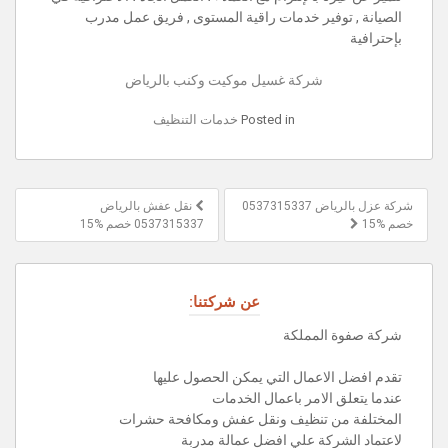
الصيانة , توفير خدمات راقية المستوى , فريق عمل مدرب
بإحترافية
شركة غسيل موكيت وكنب بالرياض
Posted in
خدمات التنظيف
تصفّح
شركة عزل بالرياض 0537315337
نقل عفش بالرياض
المقالات
خصم %15
0537315337 خصم %15
عن شركتنا:
شركة صفوة المملكة
تقدم افضل الاعمال التي يمكن الحصول عليها
عندما يتعلق الامر باعمال الخدمات
المختلفة من تنظيف ونقل عفش ومكافحة حشرات
لاعتماد الشركة علي افضل عمالة مدربة