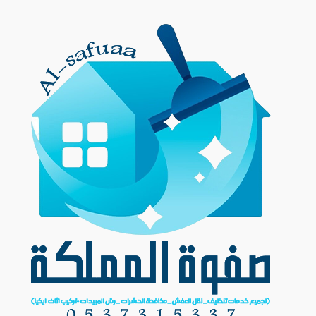
Ski
t
conten