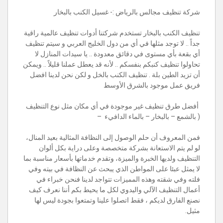
شركة تنظيف مجالس بالرياض :- غسيل الكنب بالبخار
تنظيف الكنب بالبخار تستخدم شركتنا أدوات تنظيف عالمية راقية
جداً .. لا توجد مثلها في أي من دول الخليج العربي
و سيتم تنظيف
أي بقعة بأي مستوى في دقائق معدودة .. يا سيدات المنازل لا
تحاولوا تنظيف
كنبكم بنفسكم .. لأنه قد يعطل عملنا قليلاً .. ويمكن
أن تزيد الطين بلة . تنظيف الكنب بالخل
و لكن نحن لدينا افضل
فريق عمل موجود بالشرق الأوسط
أفضل طرق تنظيف غير موجودة في أي مكان مثل نوع التنظيف
( بالشمع – بالبخار – بالماء الدافيء –
فمن المعروف أن حلم الوصول إلى النظافة المثالية بعيد المنال،
لو لم يتم الاستعانة بشركة متخصصة وعلى دراية بكل ألوان
التنظيف ولديها الخبرة والميزة، وتقدم خدماتها بأسعار مناسبة بما
لا يمثل عبئا على المواطن الذي يبحث عن النظافة في بيته وفي
فلته وفي شقته وهذه المميزات تتواجد لدينا فنحن خبراء في
أعمال التنظيف الآلي واليدوي لكل ما يحيط بكم أننا نعرف كيف
نصنع الفارق لديكم ، فقط اتصلوا علينا وتمتعوا بجودة ليس لها
مثيل.