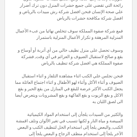
رائحة التي تقضي على جميع حشرات المنزل دون ترك أضرار
علي صحة الإنسان فنحن افضل شركة رش مبيدات بالرياض و
افضل شركة مكافحة حشرات بالرياض
فمع شركة صفوة المملكة سوف تتخلص نهائيا من عبء الأعمال
المنزلية المرهقة و تكرار الأعمال المنزلية باستمرار
وسوف تحصل على منزل نظيف خالي من أي أتربة أو أوساخ و
بقع و صالح لاستقبال الضيوف و العزائم في أي وقت, فشركة
صفوة المملكة هي افضل شركة تنظيف بالرياض
فنحن نجلس علي الكنب اثناء مشاهدة التلفاز و اثناء استقبال
الضيوف و أثناء الأكل وأثناء لهو الأطفال و اثناء اجتماع العائلة مما
يجعل الكنب الأكثر عرضة للبقع في المنازل من بقع الحبر و بقع
الاكل و بقع الزيوت و بقع الفاكهة و بقع المشروبات ويتعرض أيضا
الى لصق اللبان به
والكثير من السيدات يلجأن إلى استخدام المواد الكيميائية
المبيضة و مياة النار و لكنها تتسبب في تغير الألوان وتلف اقمشة
الكنب, والبعض يلجأ إلى استخدام الخل لتنظيف الكنب و البعض
الآخر يلجأ إلى استخدام منظف الزجاج و البعض يلجأ إلى