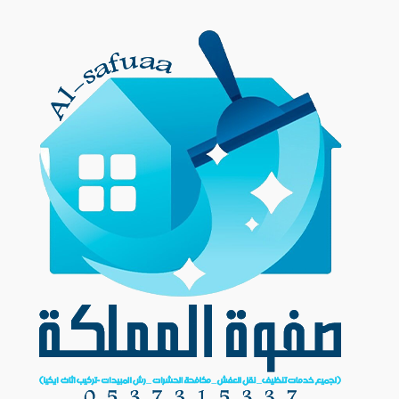
Ski
t
conten