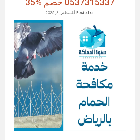
0537315337 خصم %35
Posted on
أغسطس 2, 2025