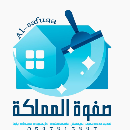
Ski
t
conten