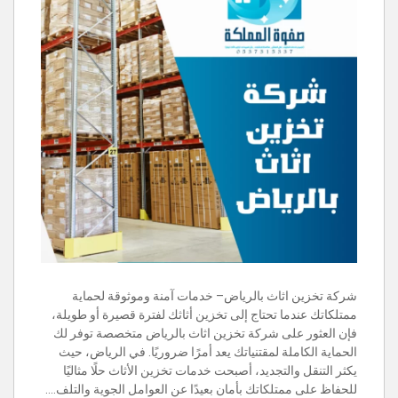
شركة تخزين اثاث بالرياض– خدمات آمنة وموثوقة لحماية
ممتلكاتك عندما تحتاج إلى تخزين أثاثك لفترة قصيرة أو طويلة،
فإن العثور على شركة تخزين اثاث بالرياض متخصصة توفر لك
الحماية الكاملة لمقتنياتك يعد أمرًا ضروريًا. في الرياض، حيث
يكثر التنقل والتجديد، أصبحت خدمات تخزين الأثاث حلًا مثاليًا
للحفاظ على ممتلكاتك بأمان بعيدًا عن العوامل الجوية والتلف.…