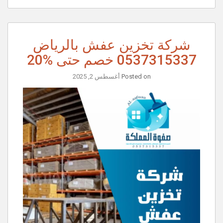
شركة تخزين عفش بالرياض
0537315337 خصم حتى %20
Posted on
أغسطس 2, 2025